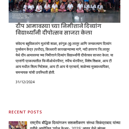
DOWNLOAD
DONATE NOW
दीप आमावस्या च्या निमीत्ताने दिव्यांग
CONTACT
विद्यार्थ्यांनी दीपोत्सव साजरा केला
संवेदना बहुविकलांग मुलांची शाळा, हरंगुळ (बु) लातूर आणि जनकल्याण दिव्यांग
पुनर्वसन केंद्र (घरोंदा), किल्लारी कारखान्याच्या मागे, नदी हत्तरगा जि.लातूर
येथे दीप आमावस्या च्या निमीत्ताने दिव्यांग विद्यार्थ्यांनी दीपोत्सव साजरा केला. या
प्रसंगी प्रकल्पातील फिजीओथेरपीस्ट, स्पीच थेरपीस्ट, विशेष शिक्षक, आय टी
आय मधील शिल्प निदेशक, आय टी आय चे प्राचार्य, शाळेच्या मुख्याध्यापिका,
समन्वयक यांची उपस्थिती होती.
31/12/2024
RECENT POSTS
राष्ट्रीय बौद्धिक दिव्यांगजन सशक्तीकरण संस्था सिकंद्राबाद यांच्या
वतीने आयोजित 'पर्पल फेअर- 2025’ लातूर येथे संपन्न