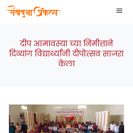
HOME
दीप आमावस्या च्या निमीत्ताने
ABOUT US
दिव्यांग विद्यार्थ्यांनी दीपोत्सव साजरा
PROJECTS
केला
SCHEME
THERAPIES
BLOGS
GALLARY
VIDEO